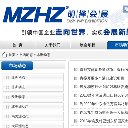
首 页
关于我们
展会项目
市场动
首页
>
市场动态
> 非洲动态
市场动态
肯拟实施多条道路项目缓解内
亚洲动态
肯拟开展多个港口建设项目
埃及和苏丹计划加强基础设施
非洲动态
2018财年埃及进出口额889.
欧洲动态
到2022年中东准亿万富翁将增
北美洲动态
连续九年成为非洲第一大贸易
南美洲动态
2016年埃及对亚洲东部国家
大洋洲动态